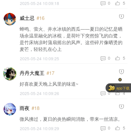
5
0
2025-05-24 10:09:18
威士忌
#16
蝉鸣、萤火、井水冰镇的西瓜——夏日的记忆是晒
场余温里融化的冰棍，是荷叶下突然惊飞的白鹭，
是竹床纳凉时蒲扇摇出的风声。这些碎片像晒烫的
麦芒，轻轻扎在心上
5
0
2025-05-24 10:09:25
丹丹大魔王
#17
好喜欢夏天晚上风里的味道~
app下载
4
0
2025-05-24 10:09:26
雨夜
#18
微风拂过，夏日的炎热瞬间消散，带来一丝清凉。
5
0
2025-05-24 10:09:29