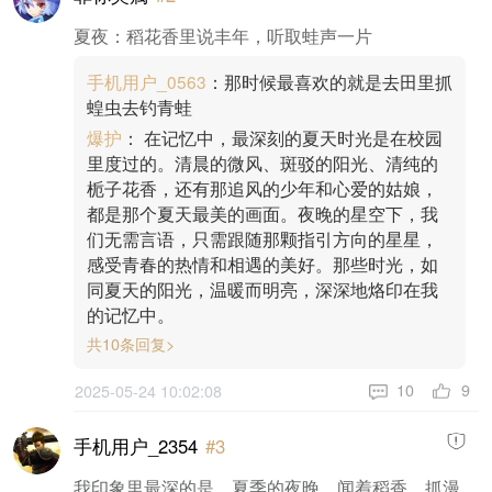
夏夜：稻花香里说丰年，听取蛙声一片
手机用户_0563
：那时候最喜欢的就是去田里抓
蝗虫去钓青蛙
爆护
： 在记忆中，最深刻的夏天时光是在校园
里度过的。清晨的微风、斑驳的阳光、清纯的
栀子花香，还有那追风的少年和心爱的姑娘，
都是那个夏天最美的画面。夜晚的星空下，我
们无需言语，只需跟随那颗指引方向的星星，
感受青春的热情和相遇的美好。那些时光，如
同夏天的阳光，温暖而明亮，深深地烙印在我
的记忆中。
共10条回复>
9
10
2025-05-24 10:02:08
手机用户_2354
#3
我印象里最深的是，夏季的夜晚，闻着稻香，抓漫