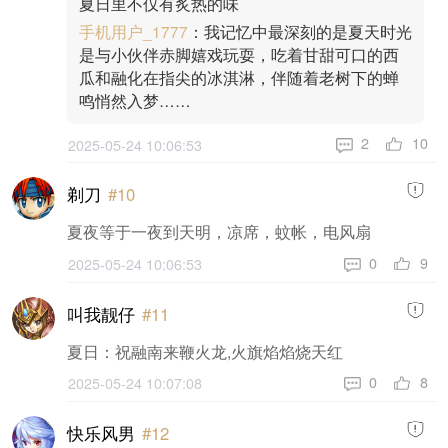
夏日里不仅有炙热的味
手机用户_1777
：我记忆中最深刻的是夏天时光
是与小伙伴赤脚嬉戏玩耍，吃着甘甜可口的西
瓜和融化在指尖的冰淇淋，伴随着老树下的蝉
鸣悄然入梦……
10
2
2025-05-24 10:06:53
剃刀
#10
夏夜等于一夜到天明，凉席，蚊帐，电风扇
9
0
2025-05-24 10:06:53
叫我靓仔
#11
夏日：祝融南来鞭火龙,火旗焰焰烧天红
8
0
2025-05-24 10:07:08
快乐风男
#12