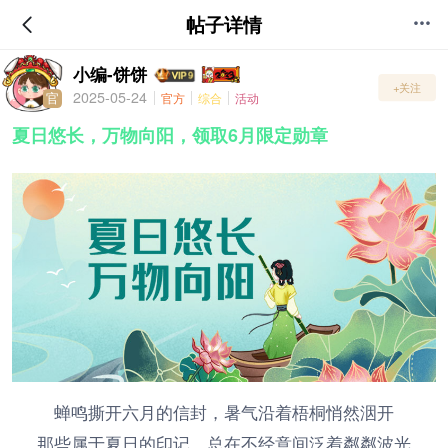
帖子详情
小编-饼饼
+关注
2025-05-24
官方
综合
活动
官
夏日悠长，万物向阳，领取6月限定勋章
蝉鸣撕开六月的信封，暑气沿着梧桐悄然洇开
那些属于夏日的印记，总在不经意间泛着粼粼波光