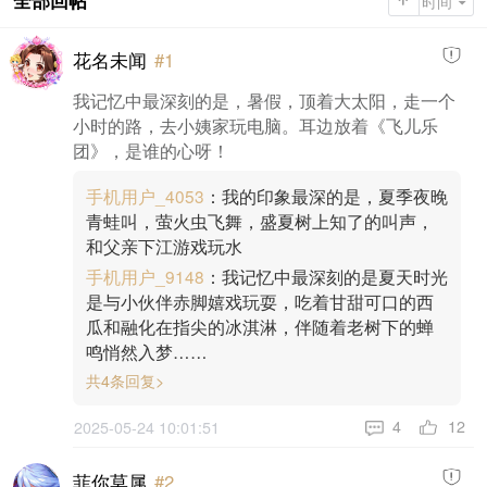
全部回帖
时间
花名未闻
#1
我记忆中最深刻的是，暑假，顶着大太阳，走一个
小时的路，去小姨家玩电脑。耳边放着《飞儿乐
团》，是谁的心呀！
手机用户_4053
：我的印象最深的是，夏季夜晚
青蛙叫，萤火虫飞舞，盛夏树上知了的叫声，
和父亲下江游戏玩水
手机用户_9148
：我记忆中最深刻的是夏天时光
是与小伙伴赤脚嬉戏玩耍，吃着甘甜可口的西
瓜和融化在指尖的冰淇淋，伴随着老树下的蝉
鸣悄然入梦……
共4条回复>
12
4
2025-05-24 10:01:51
菲你莫属
#2