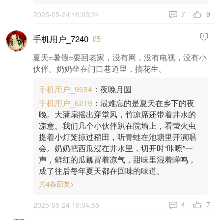
9
7
2025-05-24 10:03:24
手机用户_7240
#5
夏天=暑假=要回老家，没有网，没有电视，没有小
伙伴。奶奶坐在门口巷道里，摘花生。
手机用户_9534
：夜晚月圆
手机用户_6219
：最难忘的是夏天在乡下的夜
晚。大蒲扇摇出穿堂风，竹凉席还带着井水的
凉意。我们几个小伙伴趴在院墙上，看萤火虫
提着小灯笼掠过稻田，听青蛙在池塘里开演唱
会。奶奶把西瓜浸在井水里，切开时“咔嚓”一
声，鲜红的瓜瓤冒着凉气，甜味里混着蝉鸣，
成了往后每年夏天都在回味的味道。
共4条回复>
7
4
2025-05-24 10:04:55