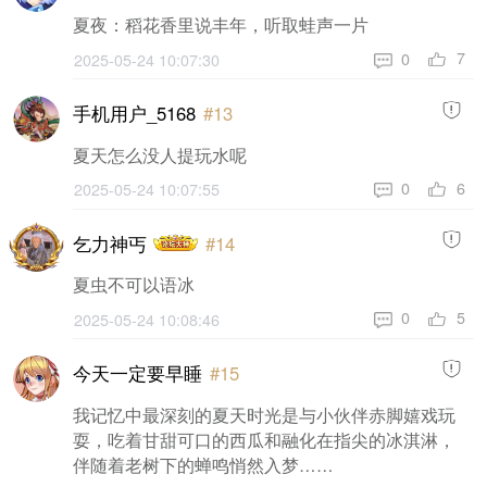
夏夜：稻花香里说丰年，听取蛙声一片
7
0
2025-05-24 10:07:30
手机用户_5168
#13
夏天怎么没人提玩水呢
6
0
2025-05-24 10:07:55
乞力神丐
#14
夏虫不可以语冰
5
0
2025-05-24 10:08:46
今天一定要早睡
#15
我记忆中最深刻的夏天时光是与小伙伴赤脚嬉戏玩
耍，吃着甘甜可口的西瓜和融化在指尖的冰淇淋，
伴随着老树下的蝉鸣悄然入梦……