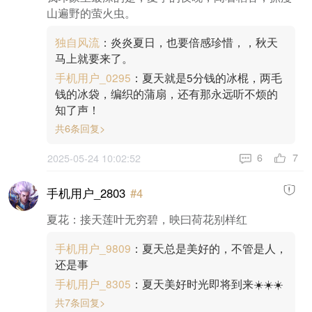
山遍野的萤火虫。
独自风流
：炎炎夏日，也要倍感珍惜，，秋天
马上就要来了。
手机用户_0295
：夏天就是5分钱的冰棍，两毛
钱的冰袋，编织的蒲扇，还有那永远听不烦的
知了声！
共6条回复>
7
6
2025-05-24 10:02:52
手机用户_2803
#4
夏花：接天莲叶无穷碧，映曰荷花别样红
手机用户_9809
：夏天总是美好的，不管是人，
还是事
手机用户_8305
：夏天美好时光即将到来☀️☀️☀️
共7条回复>