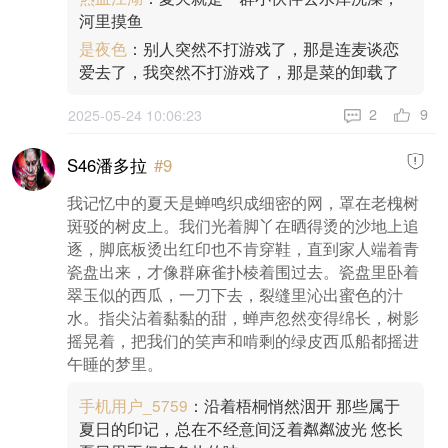
河里摸鱼
是夜色
：别人突然不打游戏了，那是连麦谈恋
爱去了，我突然不打游戏了，那是菜的卸载了
9
2
2025-05-24 10:06:23
S46潘多拉
#9
我记忆中的夏天是蝉鸣织成细密的网，罩在老槐树
斑驳的树皮上。我们光着脚丫在晒得烫的沙地上追
逐，脚底板烫出红印也不肯穿鞋，直到家人端着青
瓷盘出来，才像群麻雀扑棱着围过去。瓷盘里卧着
翠玉似的西瓜，一刀下去，裂缝里沁出蜜色的汁
水。指尖沾着黏黏的甜，蝉声忽然变得绵长，树影
摇晃着，把我们的笑声和啃剩的绿皮西瓜船都摇进
午睡的梦里。
手机用户_5759
：沿着梧桐悄然洇开 那些属于
夏日的印记，总在不经意间泛着粼粼波光 悠长