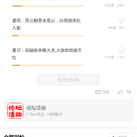
138票
13%
夏雨：黑云翻墨未遮山，白雨跳珠乱
入船
86票
8%
夏日：祝融南来鞭火龙,火旗焰焰烧天
红
117票
11%
投票已结束
78
706
论坛活动
7.3w+关注
1865帖子