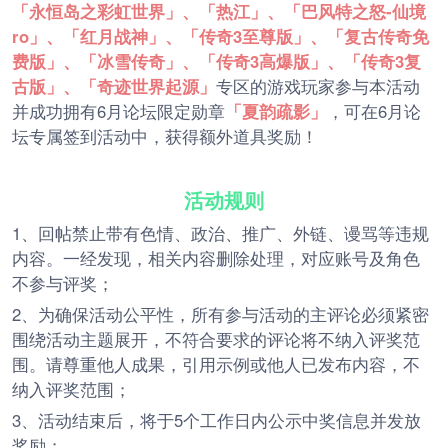
「永恒岛之彩虹世界」、「热江」、「巴风特之怒-仙境
ro」、「红月战神」、「传奇3至尊版」、「复古传奇免
费版」、「冰雪传奇」、「传奇3高爆版」、「传奇3复
古版」、「奇迹世界起源」
专区的游戏玩家参与本活动
并成功拥有6月论坛限定勋章
「夏韵疏影」
，可在6月论
坛专属签到活动中，获得额外道具奖励！
活动规则
1、回帖禁止带有色情、政治、推广、外链、谩骂等违规
内容。一经发现，相关内容删除处理，对应账号及角色
不参与评奖；
2、为确保活动公平性，所有参与活动的主评论必须紧密
围绕活动主题展开，不符合要求的评论将不纳入评奖范
围。请尊重他人成果，引用示例或他人已发布内容，不
纳入评奖范围；
3、活动结束后，将于5个工作日内公示中奖信息并发放
奖励；